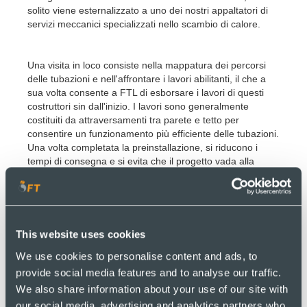
solito viene esternalizzato a uno dei nostri appaltatori di
servizi meccanici specializzati nello scambio di calore.
Una visita in loco consiste nella mappatura dei percorsi
delle tubazioni e nell'affrontare i lavori abilitanti, il che a
sua volta consente a FTL di esborsare i lavori di questi
costruttori sin dall'inizio. I lavori sono generalmente
costituiti da attraversamenti tra parete e tetto per
consentire un funzionamento più efficiente delle tubazioni.
Una volta completata la preinstallazione, si riducono i
tempi di consegna e si evita che il progetto vada alla
deriva, mitigando al contempo eventuali ostacoli
imprevisti. L'impresa edile, in questo caso Fishwick's, sarà
quindi informata di questi lavori abilitanti sotto forma di
disegno esecutivo del costruttore e i lavori saranno
generalmente presi in considerazione durante la fase di
This website uses cookies
costruzione dell'edificio. Per utilizzare il calore di scarto
We use cookies to personalise content and ads, to
prodotto dal nuovo processo di abbattimento dei
crematori, i lavori in loco di solito includevano
provide social media features and to analyse our traffic.
l'installazione di un modulo di recupero del calore
We also share information about your use of our site with
dedicato (scambiatore di calore a piastre) che il cliente
our social media, advertising and analytics partners who