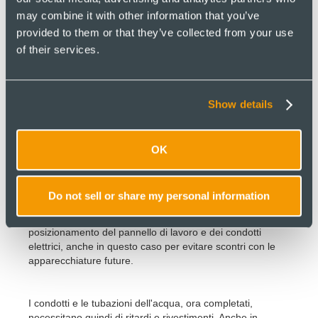
poteva collegare al sistema di riscaldamento centralizzato
may combine it with other information that you’ve
domestico e acqua calda del crematorio o a un sistema
provided to them or that they’ve collected from your use
alternativo in una data futura.
of their services.
La fase successiva prevede che i nostri elettricisti inizino i
lavori in loco e colleghino tutte le apparecchiature. In
Show details
questo sito, in particolare, l'alimentazione elettrica
dell'edificio comprendeva il mandato di installazione di
WD, come concordato nella gara d'appalto precedente.
Lo scopo dei lavori di FTL include la fornitura della rete
OK
elettrica dall'alimentazione dell'isolatore in ingresso al
pannello macchina 1x FT3 + pannello FGT, questa è una
disposizione tipica della maggior parte dei siti su cui FTL
Do not sell or share my personal information
lavora. Ancora una volta la comunicazione tra FTL e
Fishwickes è stata fondamentale per prevenire il
posizionamento del pannello di lavoro e dei condotti
elettrici, anche in questo caso per evitare scontri con le
apparecchiature future.
I condotti e le tubazioni dell'acqua, ora completati,
necessitano quindi di ritardi e rivestimenti. Anche in