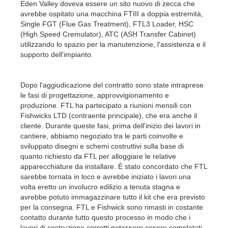
Eden Valley doveva essere un sito nuovo di zecca che
avrebbe ospitato una macchina FTIII a doppia estremità,
Single FGT (Flue Gas Treatment), FTL3 Loader, HSC
(High Speed Cremulator), ATC (ASH Transfer Cabinet)
utilizzando lo spazio per la manutenzione, l'assistenza e il
supporto dell'impianto.
Dopo l'aggiudicazione del contratto sono state intraprese
le fasi di progettazione, approvvigionamento e
produzione. FTL ha partecipato a riunioni mensili con
Fishwicks LTD (contraente principale), che era anche il
cliente. Durante queste fasi, prima dell'inizio dei lavori in
cantiere, abbiamo negoziato tra le parti coinvolte e
sviluppato disegni e schemi costruttivi sulla base di
quanto richiesto da FTL per alloggiare le relative
apparecchiature da installare. È stato concordato che FTL
sarebbe tornata in loco e avrebbe iniziato i lavori una
volta eretto un involucro edilizio a tenuta stagna e
avrebbe potuto immagazzinare tutto il kit che era previsto
per la consegna. FTL e Fishwick sono rimasti in costante
contatto durante tutto questo processo in modo che i
lavori di costruzione corretti potessero essere completati