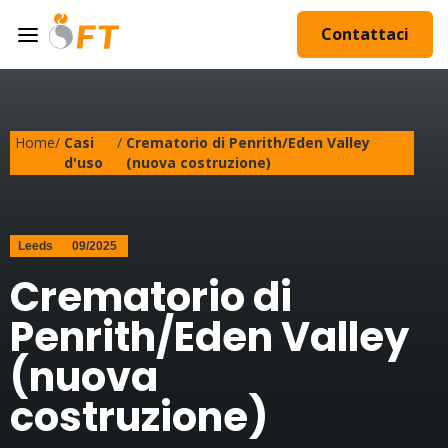
Contattaci
Home
/
Casi
/
Crematorio di Penrith/Eden Valley
d'uso
(nuova costruzione)
Leeds
09/2025
Crematorio di
Penrith/Eden Valley
(nuova
costruzione)