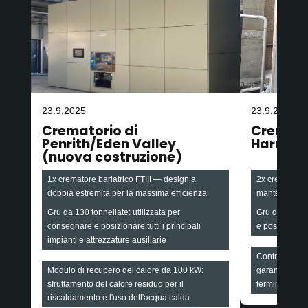
23.9.2025
23.9.2025
Crematorio di
Cremato
Penrith/Eden Valley
Harroga
(nuova costruzione)
1x crematore bariatrico FTIII — design a
2x crematori ba
doppia estremità per la massima efficienza
mantenendo l'
Gru da 130 tonnellate: utilizzata per
Gru da 90 ton
consegnare e posizionare tutti i principali
e posizionare 
impianti e attrezzature ausiliarie
Contratto di a
Modulo di recupero del calore da 100 kW:
garanzia di af
sfruttamento del calore residuo per il
termine
riscaldamento e l'uso dell'acqua calda