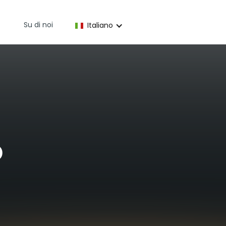
Su di noi
Italiano
o