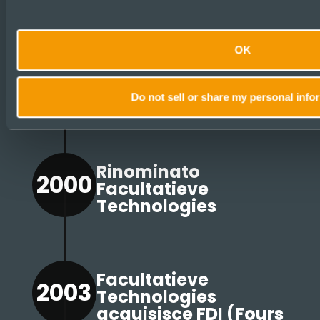
1993
Group acquisisce
Evans Universal, con
l'integrazione di INEX
OK
TABO, siamo
diventati Evans Tabo
Universal.
Do not sell or share my personal info
Rinominato
2000
Facultatieve
Technologies
Facultatieve
2003
Technologies
acquisisce FDI (Fours