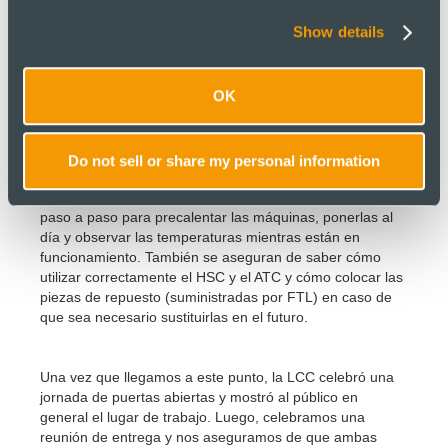
asegurarse de que todo funcione como debería y a un
Show details
nivel óptimo. Una vez que estemos satisfechos con todos
los aspectos de nuestro equipo y sepamos que funciona
correctamente según los estándares requeridos,
OK
necesitaremos un tiempo determinado para capacitar a
los operadores de los crematorios.
Do not sell or share my personal information
La formación consiste en que nuestro ingeniero de
puesta en servicio muestre a los operadores un método
paso a paso para precalentar las máquinas, ponerlas al
día y observar las temperaturas mientras están en
funcionamiento. También se aseguran de saber cómo
utilizar correctamente el HSC y el ATC y cómo colocar las
piezas de repuesto (suministradas por FTL) en caso de
que sea necesario sustituirlas en el futuro.
Una vez que llegamos a este punto, la LCC celebró una
jornada de puertas abiertas y mostró al público en
general el lugar de trabajo. Luego, celebramos una
reunión de entrega y nos aseguramos de que ambas