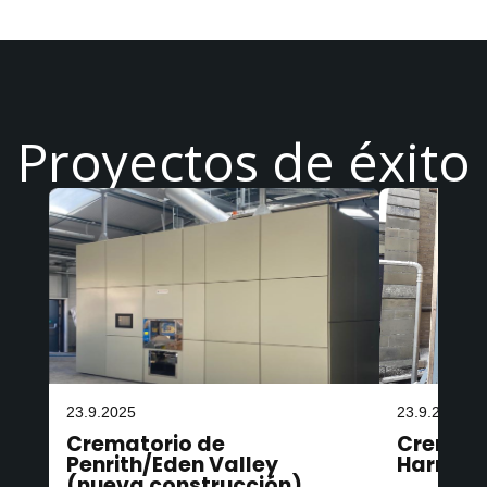
Proyectos de éxito
23.9.2025
23.9.2025
Crematorio de
Cremato
Penrith/Eden Valley
Harroga
(nueva construcción)