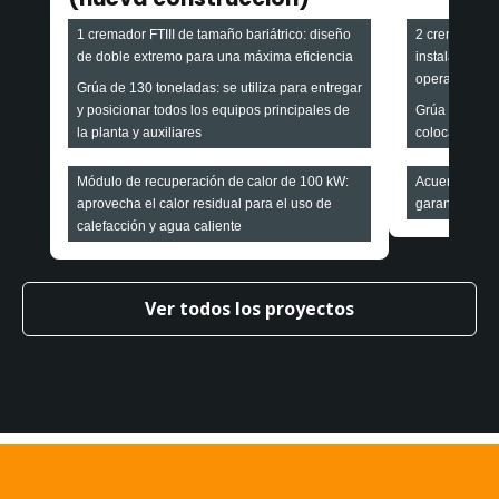
1 cremador FTIII de tamaño bariátrico: diseño
2 cremadores 
de doble extremo para una máxima eficiencia
instalados mi
operaciones c
Grúa de 130 toneladas: se utiliza para entregar
y posicionar todos los equipos principales de
Grúa de 90 to
la planta y auxiliares
colocar crema
Módulo de recuperación de calor de 100 kW:
Acuerdo de se
aprovecha el calor residual para el uso de
garantiza con
calefacción y agua caliente
Ver todos los proyectos