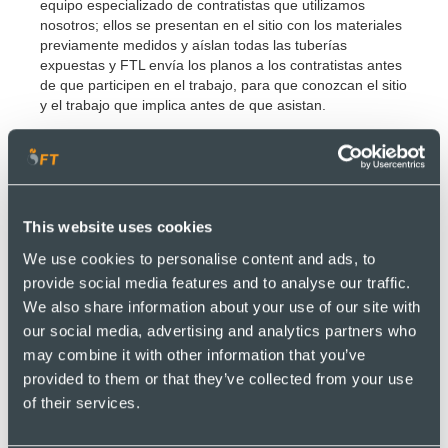
equipo especializado de contratistas que utilizamos
nosotros; ellos se presentan en el sitio con los materiales
previamente medidos y aíslan todas las tuberías
expuestas y FTL envía los planos a los contratistas antes
de que participen en el trabajo, para que conozcan el sitio
y el trabajo que implica antes de que asistan.
En algunos casos, una vez que se han completado todas
estas fases, aprovechamos esta oportunidad para
realizar cualquier trabajo difícil que sea necesario hacer.
Nos enorgullecemos de nuestra atención al detalle y de
This website uses cookies
asegurarnos de que el producto vendido por FTL se
We use cookies to personalise content and ads, to
convierta en el concepto comprado por el cliente.
provide social media features and to analyse our traffic.
We also share information about your use of our site with
Todos los trabajos descritos anteriormente se realizaron
our social media, advertising and analytics partners who
en una sola fase continua según el programa del
may combine it with other information that you’ve
proyecto del cliente.
provided to them or that they’ve collected from your use
of their services.
Por último, una vez finalizada la instalación del sitio,
enviamos a nuestro ingeniero de puesta en servicio para