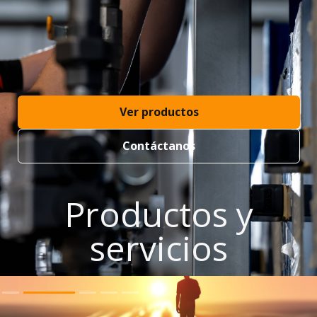
Ver productos
Contáctanos
Productos y
servicios
Slide 2 of 5.